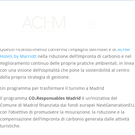
The Westin Madrid Cuzco
, hotel gestito da ACHM Hotels by
Marriott, ha ottenuto il marchio
CO₂Responsables Madrid
nella
categoria Emissioni Ridotte. Il riconoscimento è conferito dall’Area
Turismo del
Comune di Madrid
nell’ambito della propria strategia
volta a promuovere un modello di turismo più sostenibile e
responsabile.
Questo riconoscimento conferma l’impegno dell’hotel e di
ACHM
Hotels by Marriott
nella riduzione dell’impronta di carbonio e nel
miglioramento continuo delle proprie pratiche ambientali, in linea
con una visione dell’ospitalità che pone la sostenibilità al centro
della propria strategia di gestione.
Un programma per trasformare il turismo a Madrid
Il programma
CO₂Responsables Madrid
è un’iniziativa del
Comune di Madrid finanziata dai fondi europei NextGenerationEU,
con l’obiettivo di promuovere la misurazione, la riduzione e la
compensazione dell’impronta di carbonio generata dalle attività
turistiche.