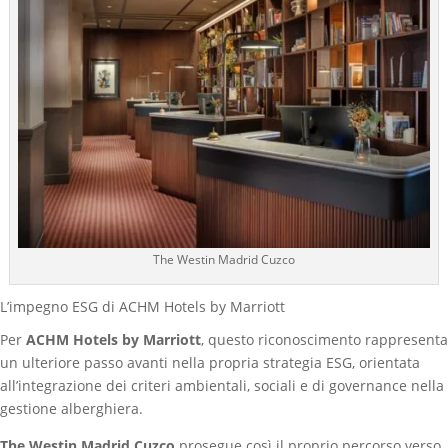
The Westin Madrid Cuzco
L’impegno ESG di ACHM Hotels by Marriott
Per
ACHM Hotels by Marriott
, questo riconoscimento rappresenta
un ulteriore passo avanti nella propria strategia ESG, orientata
all’integrazione dei criteri ambientali, sociali e di governance nella
gestione alberghiera.
The Westin Madrid Cuzco
prosegue così il proprio percorso verso