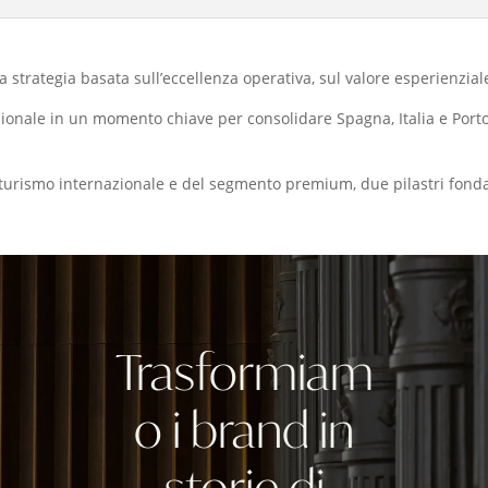
strategia basata sull’eccellenza operativa, sul valore esperienziale 
zionale in un momento chiave per consolidare Spagna, Italia e Port
del turismo internazionale e del segmento premium, due pilastri fon
Trasformiam
o i brand in