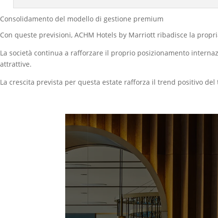
Consolidamento del modello di gestione premium
Con queste previsioni, ACHM Hotels by Marriott ribadisce la propria 
La società continua a rafforzare il proprio posizionamento interna
attrattive.
La crescita prevista per questa estate rafforza il trend positivo 