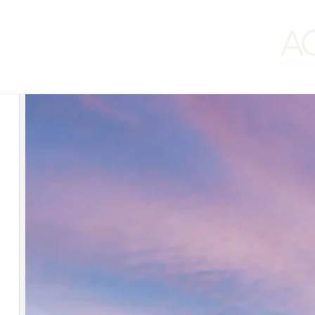
ACHM Hotels by Marriott, una delle principali società di gestione al
proprio posizionamento come punto di riferimento nel settore dell’
Nei primi quattro mesi dell’anno, la società ha registrato una signi
posizionamento della Spagna come destinazione prioritaria per ques