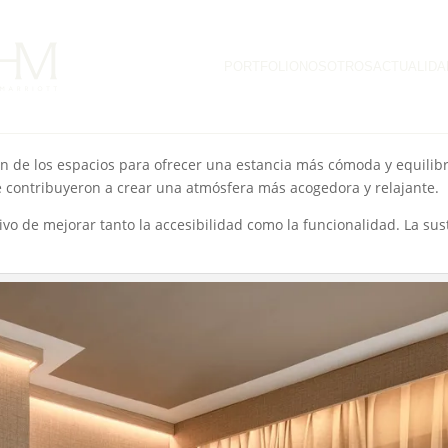
alaciones con el objetivo de mejorar la experiencia del huésped y a
spacios del establecimiento bajo una propuesta más funcional, cont
PORTFOLIO
NOSOTROS
ACTUALIDA
HM Hotels by Marriott
, centrada en reforzar el diseño, el confor
e.
ión de los espacios para ofrecer una estancia más cómoda y equilib
e contribuyeron a crear una atmósfera más acogedora y relajante.
o de mejorar tanto la accesibilidad como la funcionalidad. La su