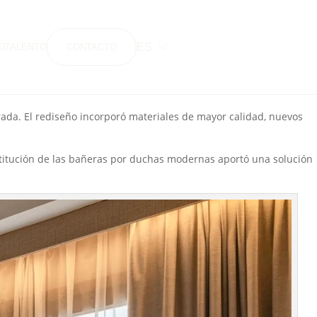
daptar el hotel a las nuevas formas de viajar, trabajar y disfrutar
emporánea y alineada con las necesidades del viajero actual.
ES
D
TALENTO
CONTACTO
t y la funcionalidad en sus hoteles urbanos, manteniendo siempre la
rada. El rediseño incorporó materiales de mayor calidad, nuevos
stitución de las bañeras por duchas modernas aportó una solución