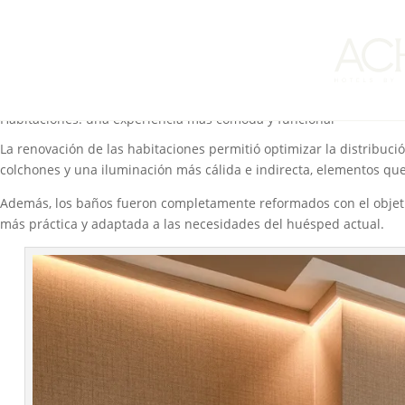
El
AC Hotel Cartagena
llevó a cabo una reforma integral de sus inst
de la ciudad. Esta transformación permitió actualizar distintos e
El proyecto formó parte de la estrategia de mejora continua de
AC
identidad de la marca y su enfoque hacia la experiencia del client
Habitaciones: una experiencia más cómoda y funcional
La renovación de las habitaciones permitió optimizar la distribuc
colchones y una iluminación más cálida e indirecta, elementos qu
Además, los baños fueron completamente reformados con el objetiv
más práctica y adaptada a las necesidades del huésped actual.