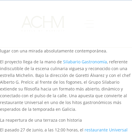
Hay enclaves que forman parte de la memoria colectiva de una
ciudad, y el Universal de Vigo es uno de ellos. Situado en
AC Hotel
Palacio Universal
, gestionado por
ACHM Hotels by Marriott
en
pleno corazón de la fachada marítima, este espacio ha
permanecido en el imaginario vigués mucho tiempo después de
cerrar sus puertas. Ahora, el restaurante Universal Vigo reabre
con una propuesta gastronómica que combina la memoria del
lugar con una mirada absolutamente contemporánea.
El proyecto llega de la mano de
Silabario Gastronomía
, referente
indiscutible de la escena culinaria viguesa y reconocido con una
estrella Michelin. Bajo la dirección de Goretti Álvarez y con el chef
Alberto G. Prelcic al frente de los fogones, el Grupo Silabario
extiende su filosofía hacia un formato más abierto, dinámico y
conectado con el pulso de la calle. Una apuesta que convierte al
restaurante Universal en uno de los hitos gastronómicos más
esperados de la temporada en Galicia.
La reapertura de una terraza con historia
El pasado 27 de junio, a las 12:00 horas, el
restaurante Universal