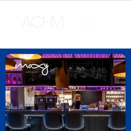
Hoy nos llegan excelentes noticias desde Italia: el
Moxy Milan
Linate Airport
ha sido reconocido con el
Traveller Review Award
2026
de
Booking.com
.
Lo más valioso es que este premio lo conceden quienes realmente
importan:
nuestros huéspedes
. Su opinión refleja la calidad, la
cercanía y la personalidad que caracteriza a Moxy Hotels.