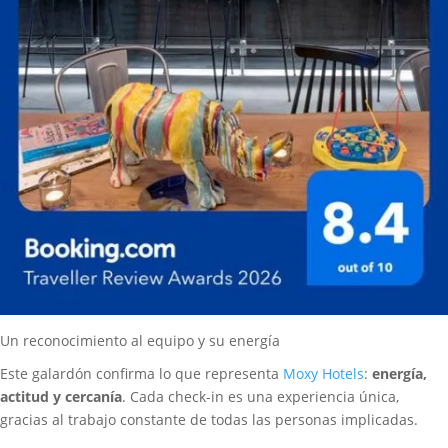
Un reconocimiento al equipo y su energía
Este galardón confirma lo que representa
Moxy Hotels
:
energía,
actitud y cercanía
. Cada check-in es una experiencia única,
gracias al trabajo constante de todas las personas implicadas.