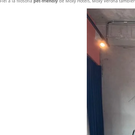
Fiel a la filosofía
pet-friendly
de Moxy Hotels, Moxy Verona también d