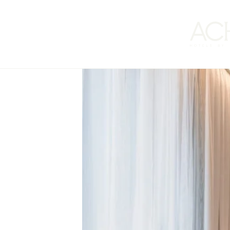
En ACHM Hotels by Marriott celebramos la apertura de
Moxy Vero
de tren
Verona Porta Nuova
y a pocos minutos del centro históric
Cuenta con
131 habitaciones
modernas, equipadas con iluminació