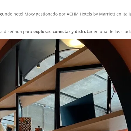
egundo hotel Moxy gestionado por ACHM Hotels by Marriott en Ital
cia diseñada para
explorar, conectar y disfrutar
en una de las ciud