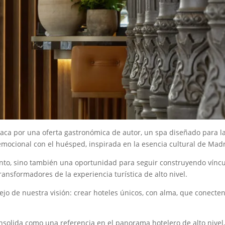
taca por una oferta gastronómica de autor, un spa diseñado para la
ocional con el huésped, inspirada en la esencia cultural de Madr
nto, sino también una oportunidad para seguir construyendo víncu
transformadores de la experiencia turística de alto nivel.
jo de nuestra visión: crear hoteles únicos, con alma, que conecten
solida como una referencia en el panorama hotelero de alto nivel, 